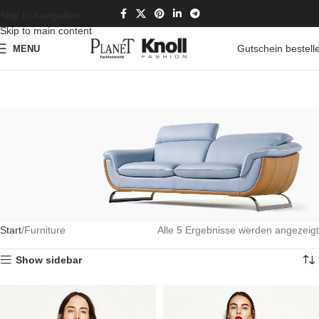
Skip to navigation
Skip to main content
Gutschein bestell
MENU
Start
Furniture
Alle 5 Ergebnisse werden angezeigt
VULUTATE DUIRA PARTURENT MIRA
Show sidebar
Suspedise ullamcorper dis nisl ipsu habitasse nam parturent
fusce tique.