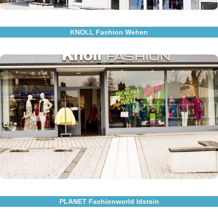
KNOLL Fashion Wehen
Besuchen Sie uns in Wehen
Knoll Fashion
Weiherstr.2
65232 Taunusstein
Zum Store
PLANET Fashionworld Idstein