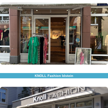
Besuchen Sie uns in Idstein
Planet Fashionworld
Löhergasse 3
65510 Idstein
Zum Store
KNOLL Fashion Idstein
Besuchen Sie uns in Idstein